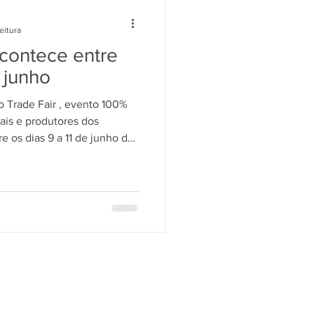
eitura
contece entre
e junho
o Trade Fair , evento 100%
nais e produtores dos
e os dias 9 a 11 de junho de
lhão de Exposições Amarelo
dição 2026,
e importadores de vinhos
portadoras, exportadoras,
 maquinário, fornecedores de
g