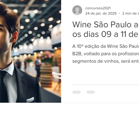
concursos2021
24 de jan. de 2025
2 min de l
Wine São Paulo a
os dias 09 a 11 d
A 10ª edição da Wine São Paul
B2B, voltado para os profissio
segmentos de vinhos, será entr
2026, das 14h às 20h, no Pavi
do Expo Center Norte, em São Paulo. Para a e
estão confirmados produtores 
nacionais e internacionais, im
distribuidoras, fabricantes de
insumos, indústrias de embala