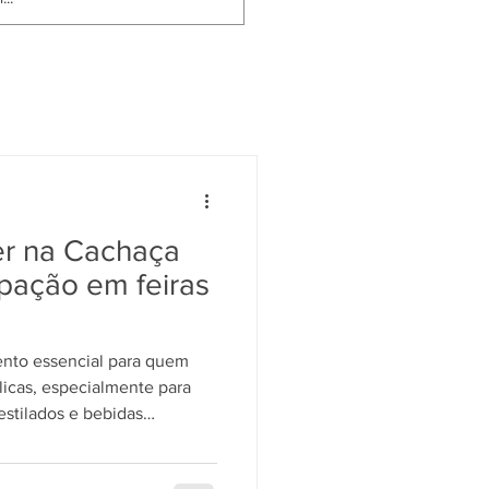
er na Cachaça
cipação em feiras
ento essencial para quem
licas, especialmente para
stilados e bebidas
ira é uma oportunidade única
negócios e conhecer as