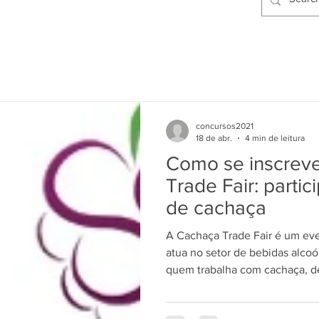
concursos2021
18 de abr.
4 min de leitura
Como se inscrev
Trade Fair: parti
de cachaça
A Cachaça Trade Fair é um ev
atua no setor de bebidas alcoó
quem trabalha com cachaça, de
artesanais. Participar dessa fe
para ampliar contatos, fechar 